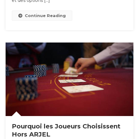
et des options […]
Continue Reading
Pourquoi les Joueurs Choisissent
Hors ARJEL