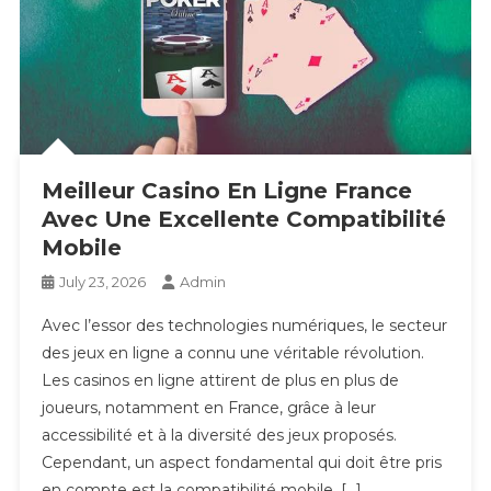
Meilleur Casino En Ligne France
Avec Une Excellente Compatibilité
Mobile
July 23, 2026
Admin
Avec l’essor des technologies numériques, le secteur
des jeux en ligne a connu une véritable révolution.
Les casinos en ligne attirent de plus en plus de
joueurs, notamment en France, grâce à leur
accessibilité et à la diversité des jeux proposés.
Cependant, un aspect fondamental qui doit être pris
en compte est la compatibilité mobile. […]