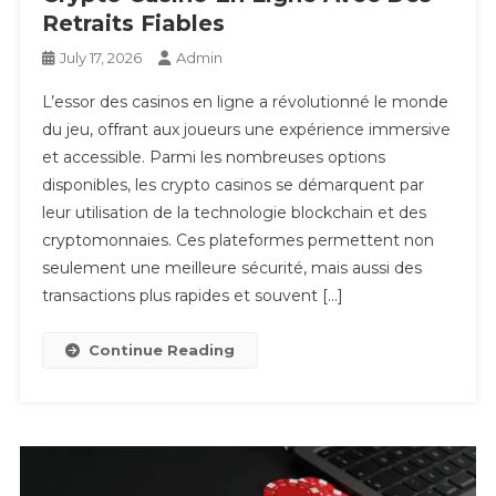
Retraits Fiables
July 17, 2026
Admin
L’essor des casinos en ligne a révolutionné le monde
du jeu, offrant aux joueurs une expérience immersive
et accessible. Parmi les nombreuses options
disponibles, les crypto casinos se démarquent par
leur utilisation de la technologie blockchain et des
cryptomonnaies. Ces plateformes permettent non
seulement une meilleure sécurité, mais aussi des
transactions plus rapides et souvent […]
Continue Reading