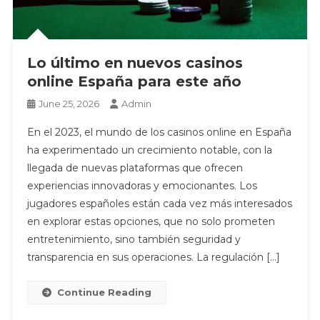
Lo último en nuevos casinos
online España para este año
June 25, 2026
Admin
En el 2023, el mundo de los casinos online en España
ha experimentado un crecimiento notable, con la
llegada de nuevas plataformas que ofrecen
experiencias innovadoras y emocionantes. Los
jugadores españoles están cada vez más interesados
en explorar estas opciones, que no solo prometen
entretenimiento, sino también seguridad y
transparencia en sus operaciones. La regulación […]
Continue Reading