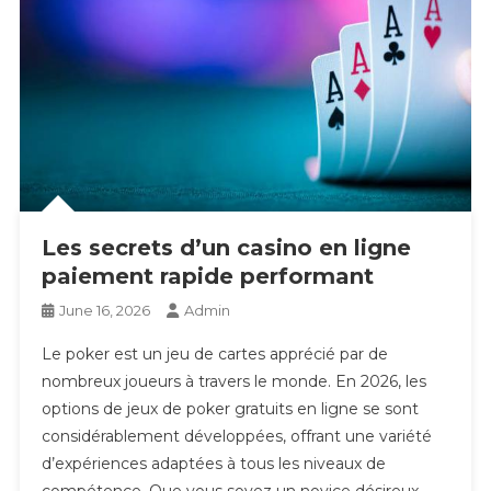
Les secrets d’un casino en ligne
paiement rapide performant
June 16, 2026
Admin
Le poker est un jeu de cartes apprécié par de
nombreux joueurs à travers le monde. En 2026, les
options de jeux de poker gratuits en ligne se sont
considérablement développées, offrant une variété
d’expériences adaptées à tous les niveaux de