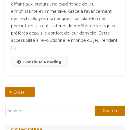
offrant aux joueurs une expérience de jeu
enrichissante et immersive. Grâce à l’avancement
des technologies numériques, ces plateformes
permettent aux utilisateurs de profiter de leurs jeux
préférés depuis le confort de leur domicile. Cette
accessibilité a révolutionné le monde du jeu, rendant
[…]
Continue Reading
Posts
Older posts
navigation
Search
for:
CATEGORIES