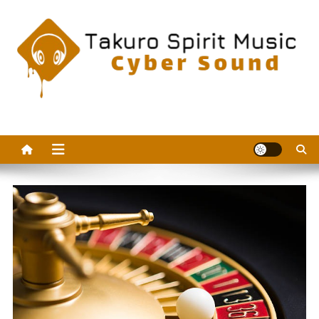
Skip
to
content
Takuro Spirit Music
Cyber Sound