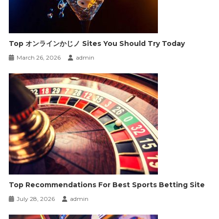
Top オンラインかじノ Sites You Should Try Today
March 26, 2026
admin
Top Recommendations For Best Sports Betting Site
July 28, 2026
admin