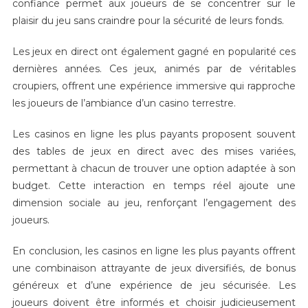
confiance permet aux joueurs de se concentrer sur le
plaisir du jeu sans craindre pour la sécurité de leurs fonds.
Les jeux en direct ont également gagné en popularité ces
dernières années. Ces jeux, animés par de véritables
croupiers, offrent une expérience immersive qui rapproche
les joueurs de l’ambiance d’un casino terrestre.
Les casinos en ligne les plus payants proposent souvent
des tables de jeux en direct avec des mises variées,
permettant à chacun de trouver une option adaptée à son
budget. Cette interaction en temps réel ajoute une
dimension sociale au jeu, renforçant l’engagement des
joueurs.
En conclusion, les casinos en ligne les plus payants offrent
une combinaison attrayante de jeux diversifiés, de bonus
généreux et d’une expérience de jeu sécurisée. Les
joueurs doivent être informés et choisir judicieusement