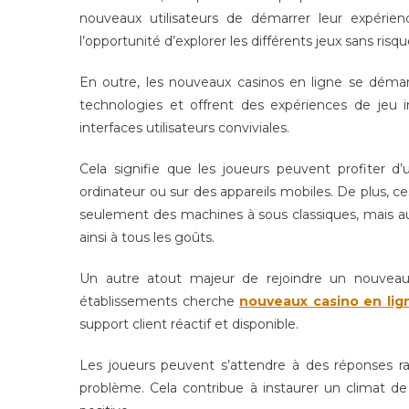
nouveaux utilisateurs de démarrer leur expérien
l’opportunité d’explorer les différents jeux sans r
En outre, les nouveaux casinos en ligne se démar
technologies et offrent des expériences de jeu
interfaces utilisateurs conviviales.
Cela signifie que les joueurs peuvent profiter d’
ordinateur ou sur des appareils mobiles. De plus, c
seulement des machines à sous classiques, mais aus
ainsi à tous les goûts.
Un autre atout majeur de rejoindre un nouveau c
établissements cherche
nouveaux casino en lig
support client réactif et disponible.
Les joueurs peuvent s’attendre à des réponses ra
problème. Cela contribue à instaurer un climat de