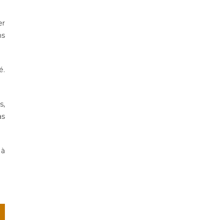
er
ns
é.
s,
as
 à