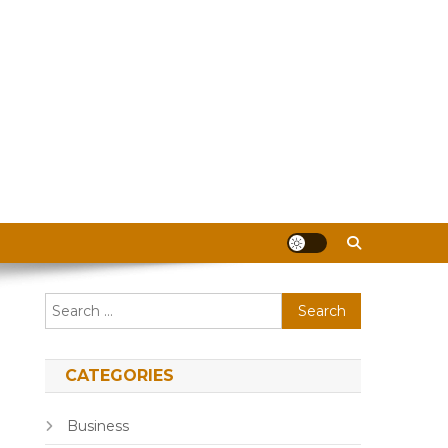
Search
for:
CATEGORIES
Business