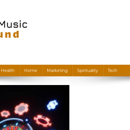
Health
Home
Marketing
Spirituality
Tech