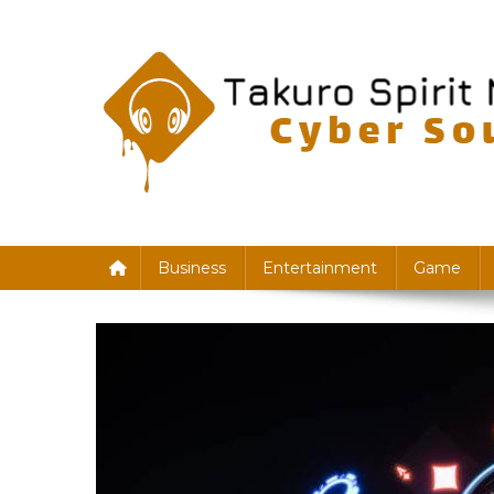
Skip
to
content
Takuro Spirit Music
Cyber Sound
Business
Entertainment
Game