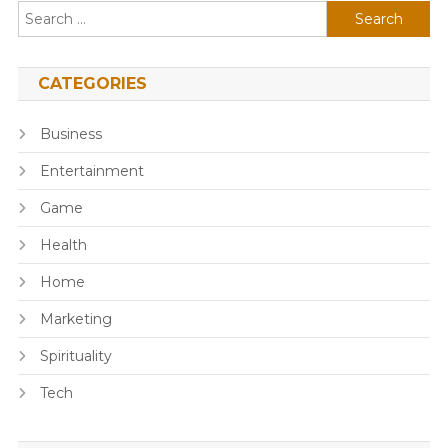
Search
for:
CATEGORIES
Business
Entertainment
Game
Health
Home
Marketing
Spirituality
Tech