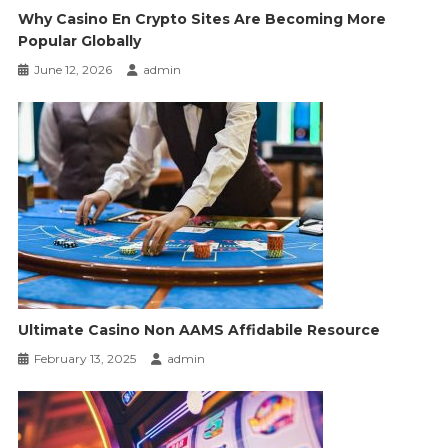
Why Casino En Crypto Sites Are Becoming More
Popular Globally
June 12, 2026
admin
Ultimate Casino Non AAMS Affidabile Resource
February 13, 2025
admin