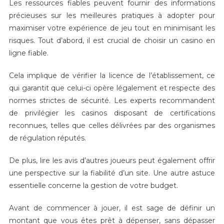
Les ressources fiables peuvent fournir des informations
précieuses sur les meilleures pratiques à adopter pour
maximiser votre expérience de jeu tout en minimisant les
risques. Tout d’abord, il est crucial de choisir un casino en
ligne fiable.
Cela implique de vérifier la licence de l’établissement, ce
qui garantit que celui-ci opère légalement et respecte des
normes strictes de sécurité. Les experts recommandent
de privilégier les casinos disposant de certifications
reconnues, telles que celles délivrées par des organismes
de régulation réputés.
De plus, lire les avis d’autres joueurs peut également offrir
une perspective sur la fiabilité d’un site. Une autre astuce
essentielle concerne la gestion de votre budget.
Avant de commencer à jouer, il est sage de définir un
montant que vous êtes prêt à dépenser, sans dépasser