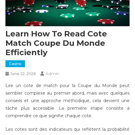
Learn How To Read Cote
Match Coupe Du Monde
Efficiently
Casino
Admin
June 22, 2026
Lire un cote de match pour la Coupe du Monde peut
sembler complexe au premier abord, mais avec quelques
conseils et une approche méthodique, cela devient une
tâche plus accessible. La première étape consiste à
comprendre ce que signifie chaque cote.
Les cotes sont des indicateurs qui reflètent la probabilité