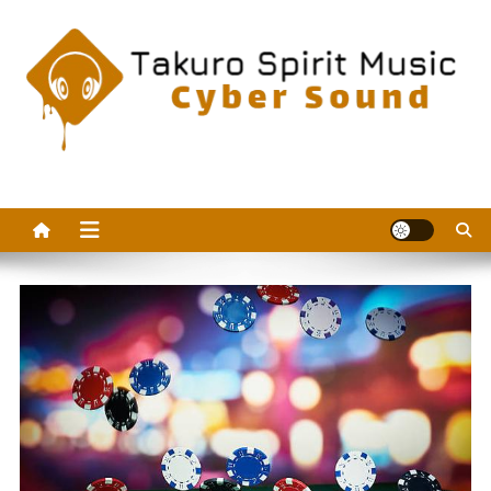
Skip
to
content
Takuro Spirit Music
Cyber Sound