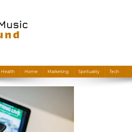
Health
Home
Marketing
Spirituality
Tech