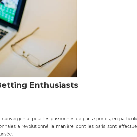
Betting Enthusiasts
e convergence pour les passionnés de paris sportifs, en particuli
nnaies a révolutionné la manière dont les paris sont effectué
urisée.