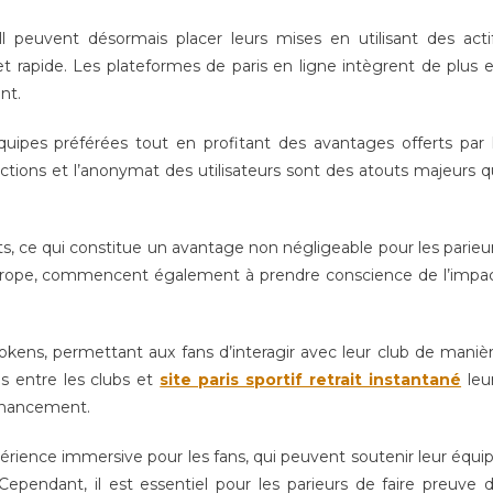
l peuvent désormais placer leurs mises en utilisant des acti
t rapide. Les plateformes de paris en ligne intègrent de plus 
nt.
équipes préférées tout en profitant des avantages offerts par 
ctions et l’anonymat des utilisateurs sont des atouts majeurs q
its, ce qui constitue un avantage non négligeable pour les parieu
Europe, commencent également à prendre conscience de l’impa
kens, permettant aux fans d’interagir avec leur club de maniè
ns entre les clubs et
site paris sportif retrait instantané
leu
financement.
périence immersive pour les fans, qui peuvent soutenir leur équi
 Cependant, il est essentiel pour les parieurs de faire preuve 