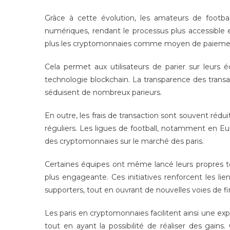
Grâce à cette évolution, les amateurs de footbal
numériques, rendant le processus plus accessible e
plus les cryptomonnaies comme moyen de paieme
Cela permet aux utilisateurs de parier sur leurs 
technologie blockchain. La transparence des transa
séduisent de nombreux parieurs.
En outre, les frais de transaction sont souvent rédu
réguliers. Les ligues de football, notamment en 
des cryptomonnaies sur le marché des paris.
Certaines équipes ont même lancé leurs propres to
plus engageante. Ces initiatives renforcent les lie
supporters, tout en ouvrant de nouvelles voies de 
Les paris en cryptomonnaies facilitent ainsi une ex
tout en ayant la possibilité de réaliser des gains.