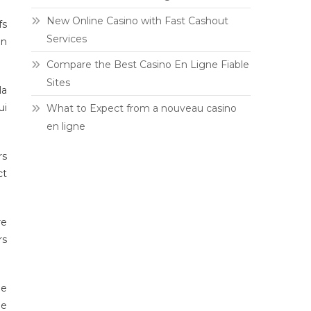
New Online Casino with Fast Cashout
fs
Services
en
Compare the Best Casino En Ligne Fiable
Sites
la
ui
What to Expect from a nouveau casino
en ligne
rs
ct
re
rs
pe
de