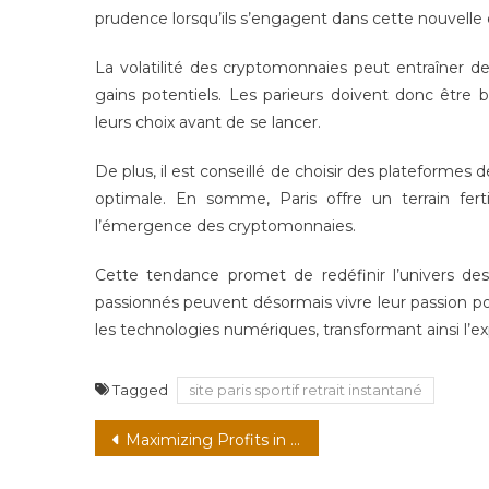
prudence lorsqu’ils s’engagent dans cette nouvelle è
La volatilité des cryptomonnaies peut entraîner de
gains potentiels. Les parieurs doivent donc être 
leurs choix avant de se lancer.
De plus, il est conseillé de choisir des plateformes
optimale. En somme, Paris offre un terrain ferti
l’émergence des cryptomonnaies.
Cette tendance promet de redéfinir l’univers des p
passionnés peuvent désormais vivre leur passion pour
les technologies numériques, transformant ainsi l’e
Tagged
site paris sportif retrait instantané
Post
Maximizing Profits in casino en ligne crypto Gaming
navigation