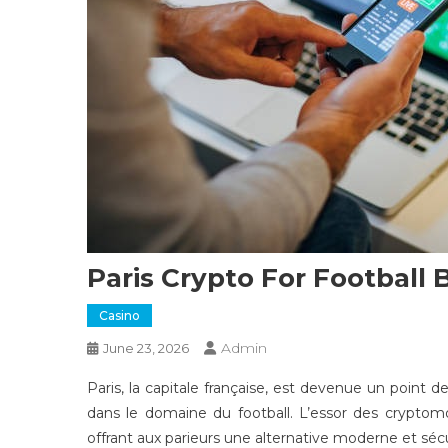
Paris Crypto For Football 
Casino
Admin
June 23, 2026
Paris, la capitale française, est devenue un point d
dans le domaine du football. L’essor des cryptomo
offrant aux parieurs une alternative moderne et séc