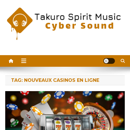
Skip
to
content
Takuro Spirit Music
Cyber Sound
TAG:
NOUVEAUX CASINOS EN LIGNE