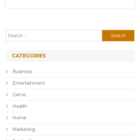
Search
for:
CATEGORIES
Business
Entertainment
Game
Health
Home
Marketing