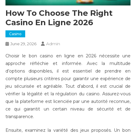
How To Choose The Right
Casino En Ligne 2026
Casino
Admin
June 29, 2026
Choisir le bon casino en ligne en 2026 nécessite une
approche réfléchie et informée. Avec la multitude
d’options disponibles, il est essentiel de prendre en
compte plusieurs critères pour garantir une expérience de
jeu sécurisée et agréable. Tout d’abord, il est crucial de
vérifier la légalité et la régulation du casino. Assurez-vous
que la plateforme est licenciée par une autorité reconnue,
ce qui garantit un certain niveau de sécurité et de
transparence.
Ensuite, examinez la variété des jeux proposés. Un bon