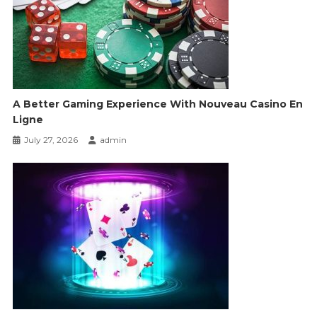
A Better Gaming Experience With Nouveau Casino En
Ligne
July 27, 2026
admin