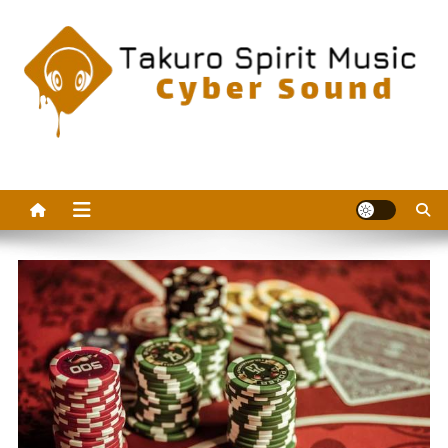
Skip
to
content
Takuro Spirit Music
Cyber Sound