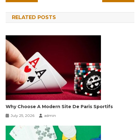
navigation
RELATED POSTS
Why Choose A Modern Site De Paris Sportifs
July 25, 2026
admin