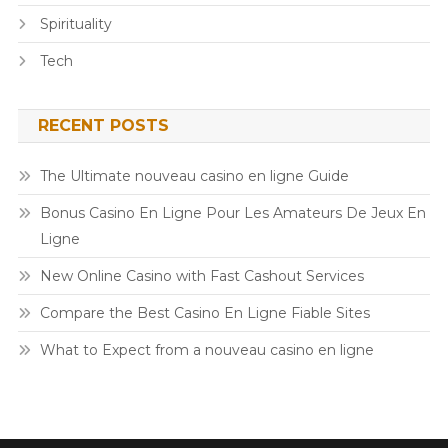
Spirituality
Tech
RECENT POSTS
The Ultimate nouveau casino en ligne Guide
Bonus Casino En Ligne Pour Les Amateurs De Jeux En
Ligne
New Online Casino with Fast Cashout Services
Compare the Best Casino En Ligne Fiable Sites
What to Expect from a nouveau casino en ligne