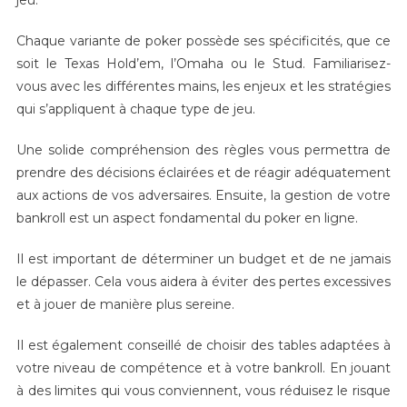
Chaque variante de poker possède ses spécificités, que ce
soit le Texas Hold’em, l’Omaha ou le Stud. Familiarisez-
vous avec les différentes mains, les enjeux et les stratégies
qui s’appliquent à chaque type de jeu.
Une solide compréhension des règles vous permettra de
prendre des décisions éclairées et de réagir adéquatement
aux actions de vos adversaires. Ensuite, la gestion de votre
bankroll est un aspect fondamental du poker en ligne.
Il est important de déterminer un budget et de ne jamais
le dépasser. Cela vous aidera à éviter des pertes excessives
et à jouer de manière plus sereine.
Il est également conseillé de choisir des tables adaptées à
votre niveau de compétence et à votre bankroll. En jouant
à des limites qui vous conviennent, vous réduisez le risque