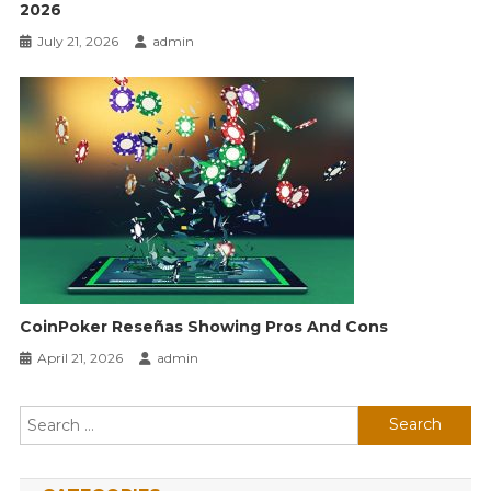
2026
July 21, 2026
admin
CoinPoker Reseñas Showing Pros And Cons
April 21, 2026
admin
Search
for: